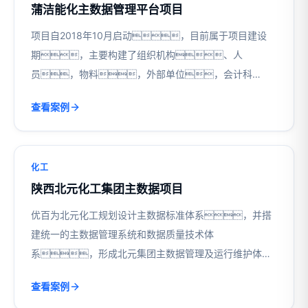
蒲洁能化主数据管理平台项目
项目自2018年10月启动，目前属于项目建设
期，主要构建了组织机构、人
员，物料，外部单位，会计科
目、银行类、生产代码（生产单
查看案例
元、侧线、罐区、储罐）主
数据，包括编码规则、数据模
型，并进行了相应的数据清洗工作；搭建了统一
化工
管理的主数据管理平台，初步实现了和OA系统的集
陕西北元化工集团主数据项目
成，后续还将实现和其他信息化系统集成
。
优百为北元化工规划设计主数据标准体系，并搭
建统一的主数据管理系统和数据质量技术体
系，形成北元集团主数据管理及运行维护体
系，确保北元集团主数据管理系统平稳运
查看案例
行。