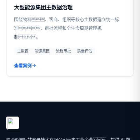
大型能源集团主数据治理
围绕物料、客商、组织等核心主数据建立统一标
准、审批流程和全生命周期管理机
制。
主数据
能源集团
流程审批
质量评估
查看案例
陕西j9国际站登录技术有限公司面向工业企业，提供 AI 数