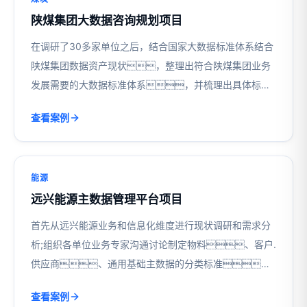
陕煤集团大数据咨询规划项目
在调研了30多家单位之后，结合国家大数据标准体系结合
陕煤集团数据资产现状，整理出符合陕煤集团业务
发展需要的大数据标准体系，并梳理出具体标准
明细的情况；编写陕煤集团大数据平台中的应用体系架
查看案例
构、技术体系架构、资源架构、安全
体系架构、管控体系架构，整理并
完成陕煤集团大数据平台完整的体系；最后对项目进行落
能源
地，通过数据挖掘、数据分析等手段整理
远兴能源主数据管理平台项目
出陕煤集团领导管理的展示界面。
首先从远兴能源业务和信息化维度进行现状调研和需求分
析;组织各单位业务专家沟通讨论制定物料、客户.
供应商、通用基础主数据的分类标准、
编码标准、数据模型标准;按照制定的主数据标
查看案例
准体系和管理体系完成各单位对主数据进行数据整理清