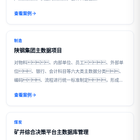
据，同时和ERP、必联
查看案例
网、设备、MES、
WMS、CRM、外贸等12个系统进行
了集成，又力的保证了新安集团的数据标准化
制造
建设，形成了统一管理，数出一门，
陕钢集团主数据项目
数据标准统一的主数据管理模式，有力的配合了公
司的ERP建设，同时有助于公司信息化深度应
对物料、内部单位、员工、外部单
用。助力公司信息化提升。
位、银行、会计科目等六大类主数据分类、
编码、流程进行统一标准制定，形成类
似于身份证一样的编码管理，保证一物一码；对物
查看案例
料、内部单位、外部单位、银行等各类
主数据收集清洗、整理，建立各类主数据代码
库，且与Oracle ERP、SAP、科
煤炭
希盟ERP等系统的主数据接口开发与集成。
矿井综合决策平台主数据库管理