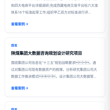
和四大电商平台详细调研;完成西藏电商交易平台标六大准
体系16个标准起草工作;组织甲乙双方对标准进行评
审，并完成标准的修改完善工作;组织召开审查
查看案例
会，邀请相关专家对标准进行审定，形成标准
的报批稿;标准体系上线后，跟踪收集用户使用标准体系结
果，通过各个反馈渠道，并继续完善标准
煤炭
体系。
陕煤集团大数据咨询规划设计研究项目
围绕集团公司信息化“十三五”规划战略要求，通
过对集团公司现有数据资产的梳理，分析研究集团公司大
数据工作推进模式，设计集团公司大数据管理
体系和平台技术架构，编制集团公司大数据发
查看案例
展规划，对未来集团公司大数据工作有序推进和数
据资产价值挖掘提供指导依据，并在集团公司现有
数据基础上尝试进行大数据分析和可视化研究。
煤炭