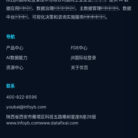
据应用、数据治理、主数据管理、数据
中台、可视化决策和咨询实施服务。
导航
产品中心
FDE中心
AI数据能力
j9国际站登录
资源中心
关于优百
联系
400-822-8596
youbai@infoyb.com
陕西省西安市雁塔区科技五路橡树星座B座29层
www.infoyb.com
www.datafixai.com