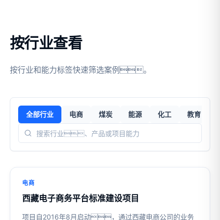
按行业查看
按行业和能力标签快速筛选案例。
全部行业
电商
煤炭
能源
化工
教育
电商
西藏电子商务平台标准建设项目
项目自2016年8月启动，通过西藏电商公司的业务