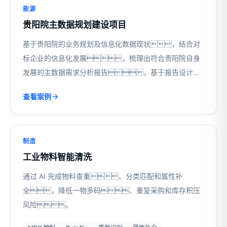
能源
标准贯彻实行工作。完成与SAP、
贵阳院主数据规划建设项目
SRM、SAPMDM等系统的主数据的集成和共
享，为阳煤集团及各板块信息系统提供公
基于贵阳院的业务规划及信息化数据现状，结合对
共、开放、统—的数据共享服务，为
标企业的信息化发展，梳理出符合贵阳院自身
ERP、SRM良好运行奠定坚实的数据基
发展的主数据需求分析报告，基于报告设计出
础。
主数据管理系统改造方案和标准，并完成主数
查看案例
据管理系统的二开工作；与人力资源系统、财
务系统、OA系统、门户系统、项目管理系
统、总承包系统、合同管理系统、供应商
制造
管理系统等信息化系统的接口联调，实现主数据的集成工
工业物料智能清洗
作。
通过 AI 完成物料查重、分类匹配和属性补
全，降低一物多码、重复采购和库存积压
风险。